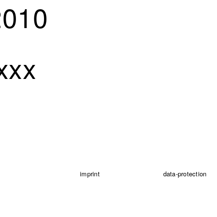
2010
xxx
imprint
data-protection